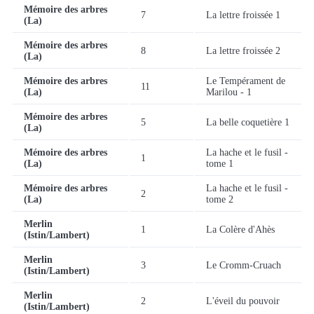
Mémoire des arbres
7
La lettre froissée 1
(La)
Mémoire des arbres
8
La lettre froissée 2
(La)
Mémoire des arbres
Le Tempérament de
11
(La)
Marilou - 1
Mémoire des arbres
5
La belle coquetière 1
(La)
Mémoire des arbres
La hache et le fusil -
1
(La)
tome 1
Mémoire des arbres
La hache et le fusil -
2
(La)
tome 2
Merlin
1
La Colère d'Ahès
(Istin/Lambert)
Merlin
3
Le Cromm-Cruach
(Istin/Lambert)
Merlin
2
L'éveil du pouvoir
(Istin/Lambert)