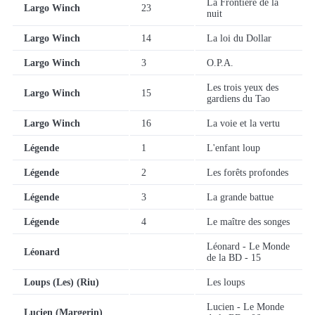
La Frontière de la
Largo Winch
23
nuit
Largo Winch
14
La loi du Dollar
Largo Winch
3
O.P.A.
Les trois yeux des
Largo Winch
15
gardiens du Tao
Largo Winch
16
La voie et la vertu
Légende
1
L'enfant loup
Légende
2
Les forêts profondes
Légende
3
La grande battue
Légende
4
Le maître des songes
Léonard - Le Monde
Léonard
de la BD - 15
Loups (Les) (Riu)
Les loups
Lucien - Le Monde
Lucien (Margerin)