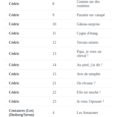
Comme sur des
Cédric
8
roulettes
Cédric
9
Parasite sur canapé
Cédric
10
Gâteau-surprise
Cédric
11
Cygne d'étang
Cédric
12
Terrain minets
Papa, je veux un
Cédric
13
cheval !
Cédric
14
Au pied, j'ai dit !
Cédric
15
Avis de tempête
Cédric
21
On rêvasse ?
Cédric
22
Elle est moche !
Cédric
23
Je veux l'épouser !
Centaures (Les)
4
Les Amazones
(Desberg/Seron)