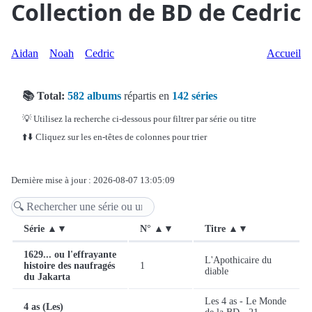
Collection de BD de Cedric
Aidan
Noah
Cedric
Accueil
📚 Total:
582 albums
répartis en
142 séries
💡 Utilisez la recherche ci-dessous pour filtrer par série ou titre
⬆️⬇️ Cliquez sur les en-têtes de colonnes pour trier
Dernière mise à jour : 2026-08-07 13:05:09
Série ▲▼
N° ▲▼
Titre ▲▼
1629... ou l'effrayante
L'Apothicaire du
histoire des naufragés
1
diable
du Jakarta
Les 4 as - Le Monde
4 as (Les)