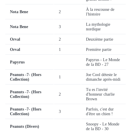
À la rescousse de
Nota Bene
2
l'histoire
La mythologie
Nota Bene
3
nordique
Orval
2
Deuxième partie
Orval
1
Première partie
Papyrus - Le Monde
Papyrus
de la BD - 27
Peanuts -7- (Hors
Joe Cool déteste le
1
Collection)
dimanche après-midi
Tu es l'invité
Peanuts -7- (Hors
2
d'honneur charlie
Collection)
Brown
Peanuts -7- (Hors
Parfois, c'est dur
3
Collection)
d'être un chien !
Snoopy - Le Monde
Peanuts (Divers)
de la BD - 30