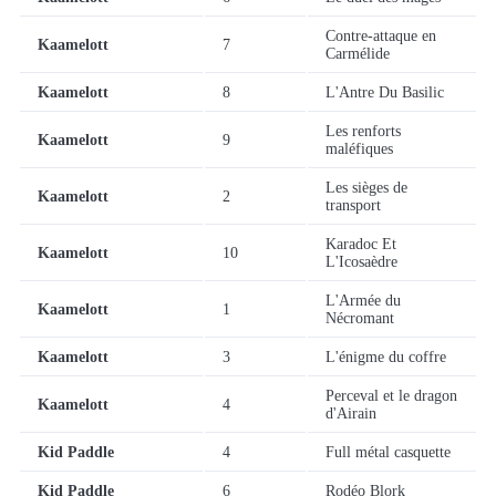
Contre-attaque en
Kaamelott
7
Carmélide
Kaamelott
8
L'Antre Du Basilic
Les renforts
Kaamelott
9
maléfiques
Les sièges de
Kaamelott
2
transport
Karadoc Et
Kaamelott
10
L'Icosaèdre
L'Armée du
Kaamelott
1
Nécromant
Kaamelott
3
L'énigme du coffre
Perceval et le dragon
Kaamelott
4
d'Airain
Kid Paddle
4
Full métal casquette
Kid Paddle
6
Rodéo Blork