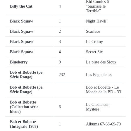
Kid Comics 6
Billy the Cat
4
''Saucisse le
Terrible''
Black Squaw
1
Night Hawk
Black Squaw
2
Scarface
Black Squaw
3
Le Crotoy
Black Squaw
4
Secret Six
Blueberry
9
La piste des Sioux
Bob et Bobette (3e
232
Les Bagnolettes
Série Rouge)
Bob et Bobette (3e
Bob et Bobette - Le
Série Rouge)
Monde de la BD - 33
Bob et Bobette
Le Gladiateur-
(Collection série
6
Mystère
bleue)
Bob et Bobette
1
Albums 67-68-69-70
(Intégrale 1987)