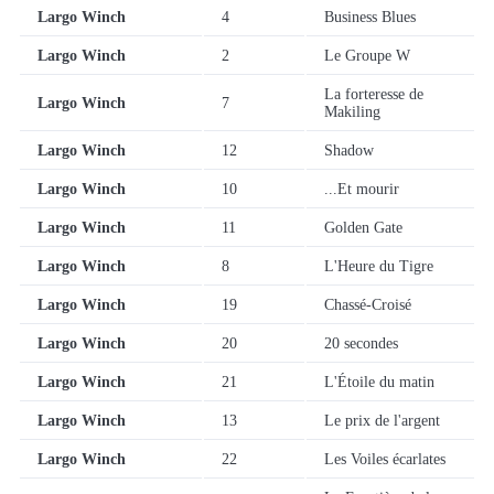
Largo Winch
4
Business Blues
Largo Winch
2
Le Groupe W
La forteresse de
Largo Winch
7
Makiling
Largo Winch
12
Shadow
Largo Winch
10
...Et mourir
Largo Winch
11
Golden Gate
Largo Winch
8
L'Heure du Tigre
Largo Winch
19
Chassé-Croisé
Largo Winch
20
20 secondes
Largo Winch
21
L'Étoile du matin
Largo Winch
13
Le prix de l'argent
Largo Winch
22
Les Voiles écarlates