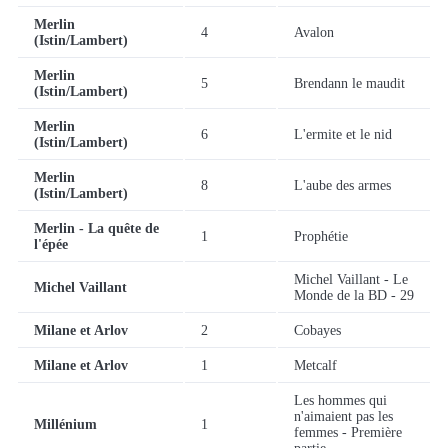
Merlin
4
Avalon
(Istin/Lambert)
Merlin
5
Brendann le maudit
(Istin/Lambert)
Merlin
6
L'ermite et le nid
(Istin/Lambert)
Merlin
8
L'aube des armes
(Istin/Lambert)
Merlin - La quête de
1
Prophétie
l'épée
Michel Vaillant - Le
Michel Vaillant
Monde de la BD - 29
Milane et Arlov
2
Cobayes
Milane et Arlov
1
Metcalf
Les hommes qui
n'aimaient pas les
Millénium
1
femmes - Première