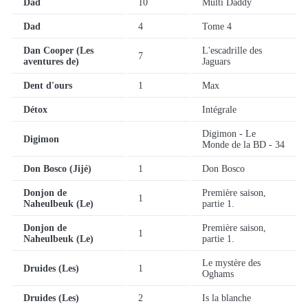
Dad
10
Multi Daddy
Dad
4
Tome 4
Dan Cooper (Les
L'escadrille des
7
aventures de)
Jaguars
Dent d'ours
1
Max
Détox
Intégrale
Digimon - Le
Digimon
Monde de la BD - 34
Don Bosco (Jijé)
1
Don Bosco
Donjon de
Première saison,
1
Naheulbeuk (Le)
partie 1.
Donjon de
Première saison,
1
Naheulbeuk (Le)
partie 1.
Le mystère des
Druides (Les)
1
Oghams
Druides (Les)
2
Is la blanche