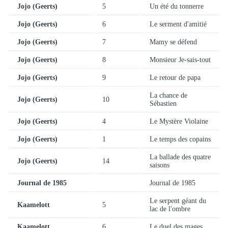
Jojo (Geerts)
5
Un été du tonnerre
Jojo (Geerts)
6
Le serment d'amitié
Jojo (Geerts)
7
Mamy se défend
Jojo (Geerts)
8
Monsieur Je-sais-tout
Jojo (Geerts)
9
Le retour de papa
La chance de
Jojo (Geerts)
10
Sébastien
Jojo (Geerts)
4
Le Mystère Violaine
Jojo (Geerts)
1
Le temps des copains
La ballade des quatre
Jojo (Geerts)
14
saisons
Journal de 1985
Journal de 1985
Le serpent géant du
Kaamelott
5
lac de l'ombre
Kaamelott
6
Le duel des mages