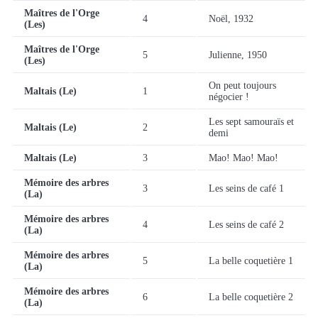
Maîtres de l'Orge
4
Noël, 1932
(Les)
Maîtres de l'Orge
5
Julienne, 1950
(Les)
On peut toujours
Maltais (Le)
1
négocier !
Les sept samouraïs et
Maltais (Le)
2
demi
Maltais (Le)
3
Mao! Mao! Mao!
Mémoire des arbres
3
Les seins de café 1
(La)
Mémoire des arbres
4
Les seins de café 2
(La)
Mémoire des arbres
5
La belle coquetière 1
(La)
Mémoire des arbres
6
La belle coquetière 2
(La)