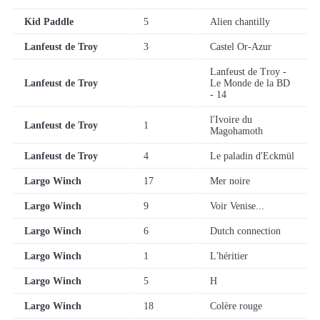
Kid Paddle
5
Alien chantilly
Lanfeust de Troy
3
Castel Or-Azur
Lanfeust de Troy -
Lanfeust de Troy
Le Monde de la BD
- 14
l'Ivoire du
Lanfeust de Troy
1
Magohamoth
Lanfeust de Troy
4
Le paladin d'Eckmül
Largo Winch
17
Mer noire
Largo Winch
9
Voir Venise...
Largo Winch
6
Dutch connection
Largo Winch
1
L'héritier
Largo Winch
5
H
Largo Winch
18
Colère rouge