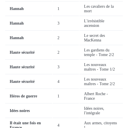
Les cavaliers de la
Hannah
1
mort
L'irrésistible
Hannah
3
ascension
Le secret des
Hannah
2
MacKenna
Les gardiens du
Haute sécurité
2
temple - Tome 2/2
Les nouveaux
Haute sécurité
3
maîtres - Tome 1/2
Les nouveaux
Haute sécurité
4
maîtres - Tome 2/2
Albert Roche -
Héros de guerre
1
France
Idées noires,
Idées noires
l'intégrale
Il était une fois en
Aux armes, citoyens
4
France
!