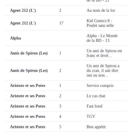
de la BD - 21
Agent 212 (L')
2
Au nom de la loi
Kid Comics 8 -
Agent 212 (L')
17
Poulet sans selle
Alpha - Le Monde
Alpha
de la BD - 13
Un ami de Spirou est
Amis de Spirou (Les)
1
franc et droit...
Un ami de Spirou a
Amis de Spirou (Les)
2
du cran, il sait dire
oui ou non...
Aristote et ses Potes
1
Service compris
Aristote et ses Potes
2
Le cas chat
Aristote et ses Potes
3
Fast food
Aristote et ses Potes
4
TGV
Aristote et ses Potes
5
Bon appétit