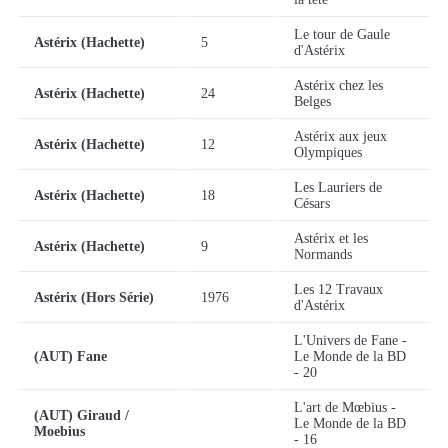
Le tour de Gaule
Astérix (Hachette)
5
d'Astérix
Astérix chez les
Astérix (Hachette)
24
Belges
Astérix aux jeux
Astérix (Hachette)
12
Olympiques
Les Lauriers de
Astérix (Hachette)
18
Césars
Astérix et les
Astérix (Hachette)
9
Normands
Les 12 Travaux
Astérix (Hors Série)
1976
d'Astérix
L'Univers de Fane -
(AUT) Fane
Le Monde de la BD
- 20
L'art de Mœbius -
(AUT) Giraud /
Le Monde de la BD
Moebius
- 16