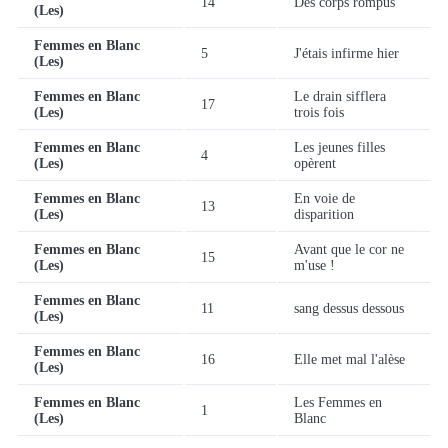
14
Des corps rompus
(Les)
Femmes en Blanc
5
J'étais infirme hier
(Les)
Femmes en Blanc
Le drain sifflera
17
(Les)
trois fois
Femmes en Blanc
Les jeunes filles
4
(Les)
opèrent
Femmes en Blanc
En voie de
13
(Les)
disparition
Femmes en Blanc
Avant que le cor ne
15
(Les)
m'use !
Femmes en Blanc
11
sang dessus dessous
(Les)
Femmes en Blanc
16
Elle met mal l'alèse
(Les)
Femmes en Blanc
Les Femmes en
1
(Les)
Blanc