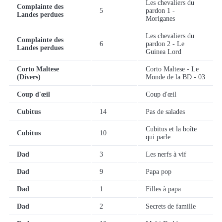
Les chevaliers du
Complainte des
5
pardon 1 -
Landes perdues
Moriganes
Les chevaliers du
Complainte des
6
pardon 2 - Le
Landes perdues
Guinea Lord
Corto Maltese
Corto Maltese - Le
(Divers)
Monde de la BD - 03
Coup d'œil
Coup d'œil
Cubitus
14
Pas de salades
Cubitus et la boîte
Cubitus
10
qui parle
Dad
3
Les nerfs à vif
Dad
9
Papa pop
Dad
1
Filles à papa
Dad
2
Secrets de famille