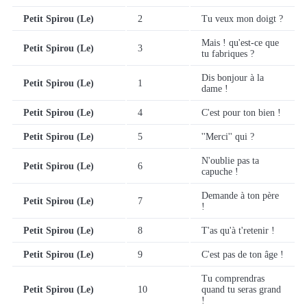
Petit Spirou (Le)
2
Tu veux mon doigt ?
Mais ! qu'est-ce que
Petit Spirou (Le)
3
tu fabriques ?
Dis bonjour à la
Petit Spirou (Le)
1
dame !
Petit Spirou (Le)
4
C'est pour ton bien !
Petit Spirou (Le)
5
''Merci'' qui ?
N'oublie pas ta
Petit Spirou (Le)
6
capuche !
Demande à ton père
Petit Spirou (Le)
7
!
Petit Spirou (Le)
8
T'as qu'à t'retenir !
Petit Spirou (Le)
9
C'est pas de ton âge !
Tu comprendras
Petit Spirou (Le)
10
quand tu seras grand
!