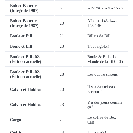
Bob et Bobette
3
Albums 75-76-77-78
(Intégrale 1987)
Bob et Bobette
Albums 143-144-
20
(Intégrale 1987)
145-146
Boule et Bill
21
Billets de Bill
Boule et Bill
23
'Faut rigoler!
Boule et Bill -02-
Boule & Bill - Le
(Édition actuelle)
Monde de la BD - 05
Boule et Bill -02-
28
Les quatre saisons
(Édition actuelle)
Il y a des trésors
Calvin et Hobbes
20
partout !
Y a des jours comme
Calvin et Hobbes
23
ça !
Le coffre de Box-
Cargo
2
Calf
Cédric
24
J'ai gagné !