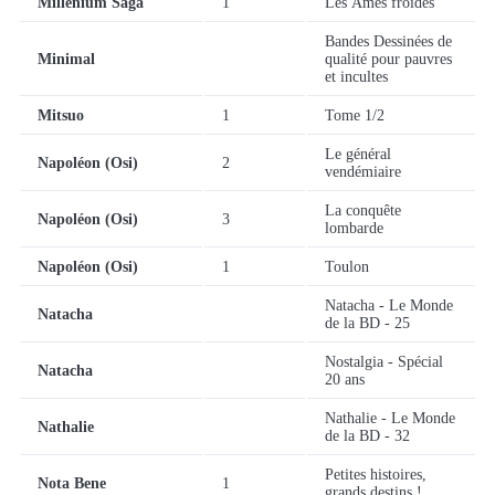
Millénium Saga
1
Les Âmes froides
Bandes Dessinées de
Minimal
qualité pour pauvres
et incultes
Mitsuo
1
Tome 1/2
Le général
Napoléon (Osi)
2
vendémiaire
La conquête
Napoléon (Osi)
3
lombarde
Napoléon (Osi)
1
Toulon
Natacha - Le Monde
Natacha
de la BD - 25
Nostalgia - Spécial
Natacha
20 ans
Nathalie - Le Monde
Nathalie
de la BD - 32
Petites histoires,
Nota Bene
1
grands destins !