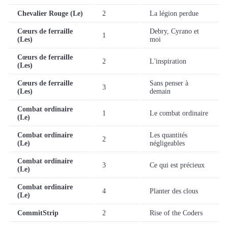
Chevalier Rouge (Le)
2
La légion perdue
Cœurs de ferraille
Debry, Cyrano et
1
(Les)
moi
Cœurs de ferraille
2
L'inspiration
(Les)
Cœurs de ferraille
Sans penser à
3
(Les)
demain
Combat ordinaire
1
Le combat ordinaire
(Le)
Combat ordinaire
Les quantités
2
(Le)
négligeables
Combat ordinaire
3
Ce qui est précieux
(Le)
Combat ordinaire
4
Planter des clous
(Le)
CommitStrip
2
Rise of the Coders