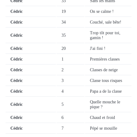
Cédric
33
Sans les mains
Cédric
19
On se calme !
Cédric
34
Couché, sale bête!
Trop tôt pour toi,
Cédric
35
gamin !
Cédric
20
J'ai fini !
Cédric
1
Premières classes
Cédric
2
Classes de neige
Cédric
3
Classe tous risques
Cédric
4
Papa a de la classe
Quelle mouche le
Cédric
5
pique ?
Cédric
6
Chaud et froid
Cédric
7
Pépé se mouille