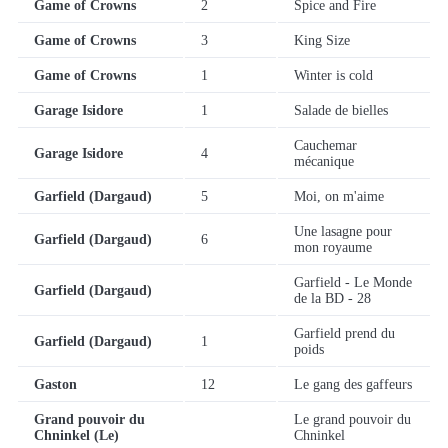
Game of Crowns
2
Spice and Fire
Game of Crowns
3
King Size
Game of Crowns
1
Winter is cold
Garage Isidore
1
Salade de bielles
Cauchemar
Garage Isidore
4
mécanique
Garfield (Dargaud)
5
Moi, on m'aime
Une lasagne pour
Garfield (Dargaud)
6
mon royaume
Garfield - Le Monde
Garfield (Dargaud)
de la BD - 28
Garfield prend du
Garfield (Dargaud)
1
poids
Gaston
12
Le gang des gaffeurs
Grand pouvoir du
Le grand pouvoir du
Chninkel (Le)
Chninkel