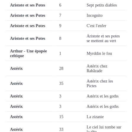
Aristote et ses Potes
6
Sept petits diables
Aristote et ses Potes
7
Incognito
Aristote et ses Potes
9
C'est l'enfer
Aristote et ses potes
Aristote et ses Potes
8
se mettent au vert
Arthur - Une épopée
1
Myrddin le fou
celtique
Astérix chez
Astérix
28
Rahãzade
Astérix chez les
Astérix
35
Pictes
Astérix
3
Astérix et les goths
Astérix
3
Astérix et les goths
Astérix
15
La zizanie
Le ciel lui tombe sur
Astérix
33
la tête